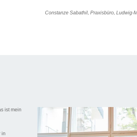
Constanze Sabathil, Praxisbüro, Ludwig-M
s ist mein
 in