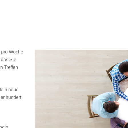
al pro Woche
 das Sie
n Treffen
deln neue
er hundert
ngig