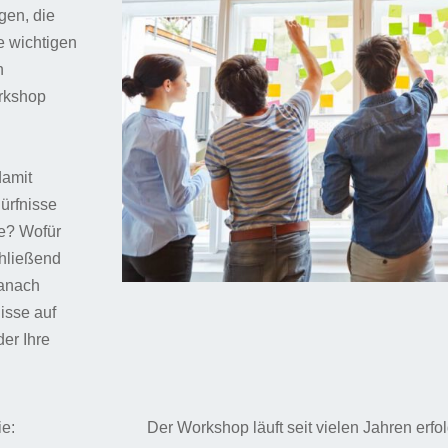
gen, die
e wichtigen
n
orkshop
damit
ürfnisse
ie? Wofür
chließend
danach
isse auf
er Ihre
e:
Der Workshop läuft seit vielen Jahren erf